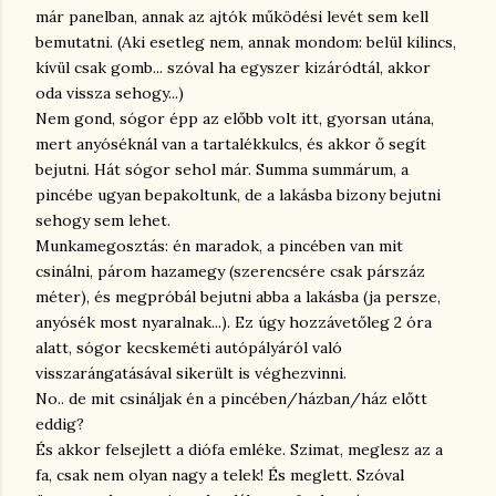
már panelban, annak az ajtók működési levét sem kell
bemutatni. (Aki esetleg nem, annak mondom: belül kilincs,
kívül csak gomb... szóval ha egyszer kizáródtál, akkor
oda vissza sehogy...)
Nem gond, sógor épp az előbb volt itt, gyorsan utána,
mert anyóséknál van a tartalékkulcs, és akkor ő segít
bejutni. Hát sógor sehol már. Summa summárum, a
pincébe ugyan bepakoltunk, de a lakásba bizony bejutni
sehogy sem lehet.
Munkamegosztás: én maradok, a pincében van mit
csinálni, párom hazamegy (szerencsére csak párszáz
méter), és megpróbál bejutni abba a lakásba (ja persze,
anyósék most nyaralnak...). Ez úgy hozzávetőleg 2 óra
alatt, sógor kecskeméti autópályáról való
visszarángatásával sikerült is véghezvinni.
No.. de mit csináljak én a pincében/házban/ház előtt
eddig?
És akkor felsejlett a diófa emléke. Szimat, meglesz az a
fa, csak nem olyan nagy a telek! És meglett. Szóval