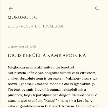
Ugrás a fő tartalomra
MORUMOTTO
BLOG
RECEPTEK
TOVÁBBIAK…
szeptember 28, 2013
DIÓ IS KERÜLT A KAMRAPOLCRA
Méghozzá nem is akármilyen történettel!
Azt hiszem, idén olyan dolgokat sikerül csak elraknom,
amiket abszolúte nem is terveztem. Valahogy a sors így
hozzá. Igencsak kalandos módon a dió is így alakult. (o;
Történt ugyanis, hogy Párommal nekiindultunk a
pincének, hogy lepakoljunk pár dolgot. Én lakásból ki, ő
utánam, ajtó csukódik. "Kulcs?" - hangzik a kérdés. A
választ gondolom nem kell részleteznem. Aki pedig volt