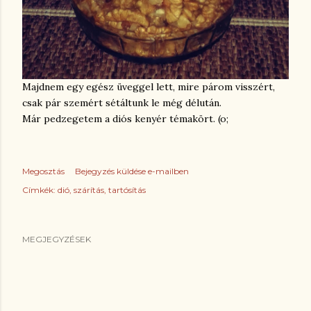
Majdnem egy egész üveggel lett, mire párom visszért,
csak pár szemért sétáltunk le még délután.
Már pedzegetem a diós kenyér témakört. (o;
Megosztás
Bejegyzés küldése e-mailben
Címkék:
dió
szárítás
tartósítás
MEGJEGYZÉSEK