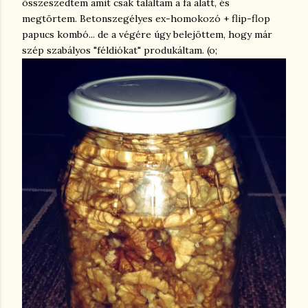
összeszedtem amit csak találtam a fa alatt, és
megtörtem. Betonszegélyes ex-homokozó + flip-flop
papucs kombó... de a végére úgy belejöttem, hogy már
szép szabályos "féldiókat" produkáltam. (o;