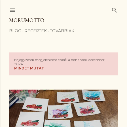
Ugrás a fő tartalomra
MORUMOTTO
BLOG
RECEPTEK
TOVÁBBIAK…
Bejegyzések megjelenítése ebből a hónapból: december,
B
2024
MINDET MUTAT
e
j
e
g
y