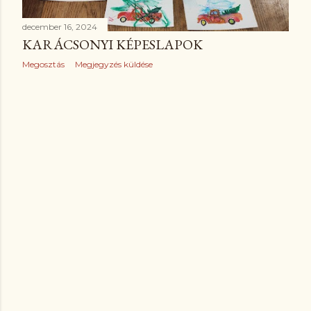
z
december 16, 2024
é
KARÁCSONYI KÉPESLAPOK
s
Megosztás
Megjegyzés küldése
e
k