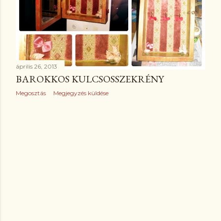
z
é
s
e
április 26, 2013
BAROKKOS KULCSOSSZEKRÉNY
k
Megosztás
Megjegyzés küldése