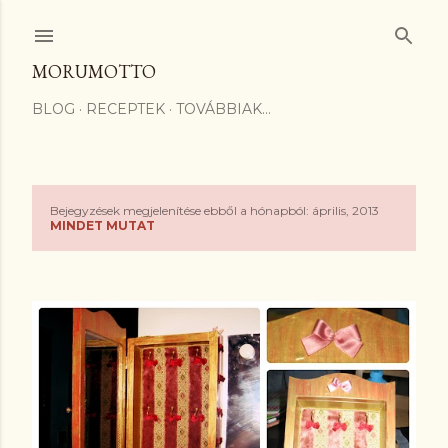
Ugrás a fő tartalomra
MORUMOTTO
BLOG
RECEPTEK
TOVÁBBIAK…
Bejegyzések megjelenítése ebből a hónapból: április, 2013
B
MINDET MUTAT
e
j
e
g
y