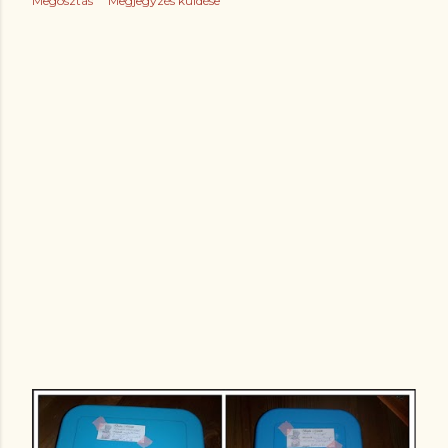
Megosztás
Megjegyzés küldése