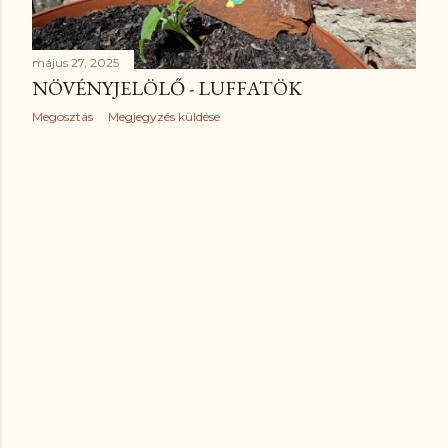
z
é
május 27, 2025
s
NÖVÉNYJELÖLŐ - LUFFATÖK
Megosztás
Megjegyzés küldése
e
k