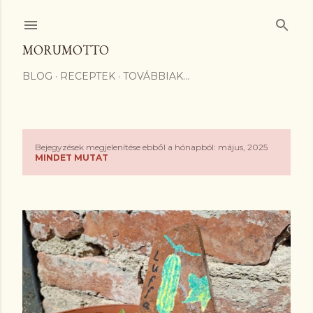
Ugrás a fő tartalomra
MORUMOTTO
BLOG
RECEPTEK
TOVÁBBIAK…
Bejegyzések megjelenítése ebből a hónapból: május, 2025
B
MINDET MUTAT
e
j
e
g
y