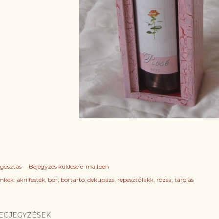
gosztás
Bejegyzés küldése e-mailben
mkék:
akrilfesték
bor
bortartó
dekupázs
repesztőlakk
rózsa
tárolás
EGJEGYZÉSEK