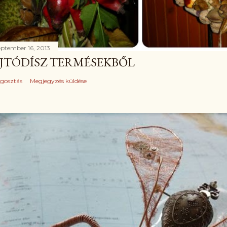
eptember 16, 2013
JTÓDÍSZ TERMÉSEKBŐL
gosztás
Megjegyzés küldése