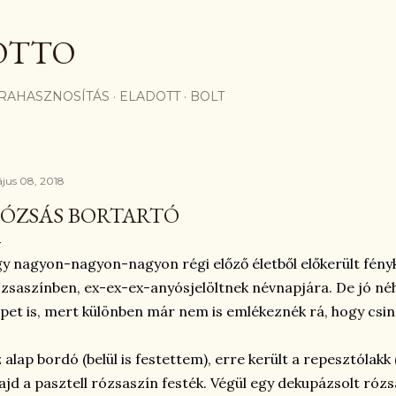
Ugrás a fő tartalomra
OTTO
RAHASZNOSÍTÁS
ELADOTT
BOLT
jus 08, 2018
ÓZSÁS BORTARTÓ
y nagyon-nagyon-nagyon régi előző életből előkerült fényk
zsaszínben, ex-ex-ex-anyósjelöltnek névnapjára. De jó néh
pet is, mert különben már nem is emlékeznék rá, hogy csinál
 alap bordó (belül is festettem), erre került a repesztólakk
jd a pasztell rózsaszín festék. Végül egy dekupázsolt rózsa