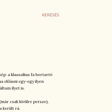
KERESÉS
ép: a klasszikus fa bortartó
a előásni egy-egy ilyen
tam ilyet is.
 (már csak kívülre persze),
 került rá.