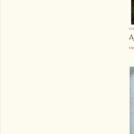
sz
A
Me