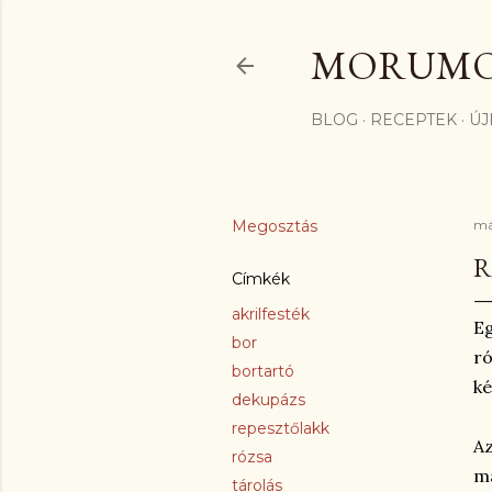
MORUM
BLOG
RECEPTEK
ÚJ
Megosztás
má
R
Címkék
akrilfesték
Eg
bor
ró
bortartó
ké
dekupázs
repesztőlakk
Az
rózsa
ma
tárolás