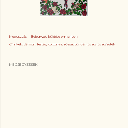
Megosztás
Bejegyzés küldése e-mailben
Címkék:
démon
festés
koponya
rózsa
tündér
üveg
üvegfesték
MEGJEGYZÉSEK