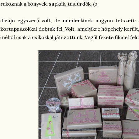
rakoznak a könyvek, sapkák, tusfürdők. (o:
dizájn egyszerű volt, de mindenkinek nagyon tetszett:
kortapaszokkal dobtuk fel. Volt, amelyikre hópehely került
 néhol csak a csíkokkal játszottunk. Végül fekete filccel feli