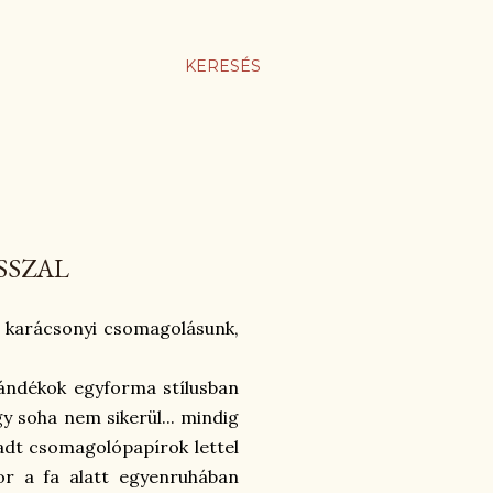
KERESÉS
SSZAL
 karácsonyi csomagolásunk,
jándékok egyforma stílusban
y soha nem sikerül... mindig
radt csomagolópapírok lettel
kor a fa alatt egyenruhában