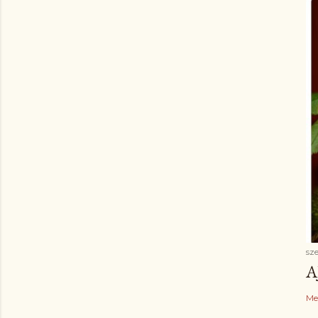
sz
A
Me