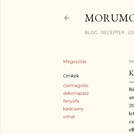
MORUM
BLOG
RECEPTEK
ÚJ
Megosztás
fe
K
Címkék
csomagolás
Bá
dekortapasz
am
fenyőfa
20
karácsony
le
vonat
cs
el