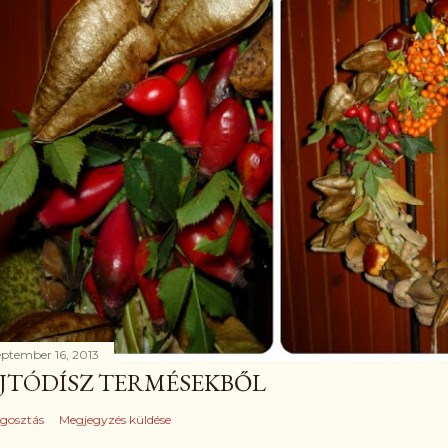
eptember 16, 2013
JTÓDÍSZ TERMÉSEKBŐL
gosztás
Megjegyzés küldése