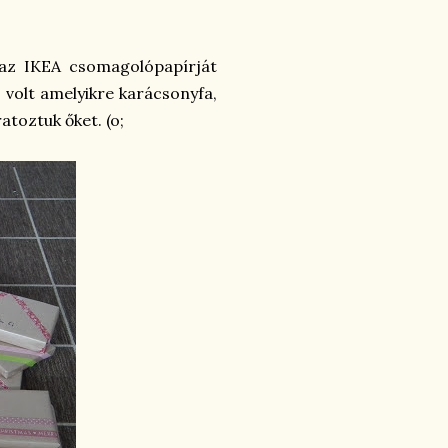
 az IKEA csomagolópapírját
, volt amelyikre karácsonyfa,
ratoztuk őket. (o;