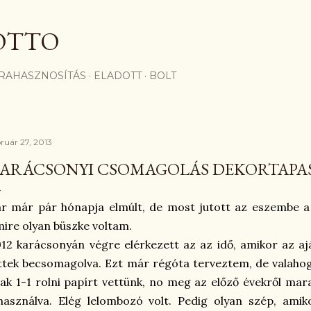
Ugrás a fő tartalomra
OTTO
RAHASZNOSÍTÁS
ELADOTT
BOLT
bruár 27, 2013
ARÁCSONYI CSOMAGOLÁS DEKORTAPA
r már pár hónapja elmúlt, de most jutott az eszembe a
ire olyan büszke voltam.
12 karácsonyán végre elérkezett az az idő, amikor az a
ttek becsomagolva. Ezt már régóta terveztem, de valahog
ak 1-1 rolni papírt vettünk, no meg az előző évekről ma
használva. Elég lelombozó volt. Pedig olyan szép, ami