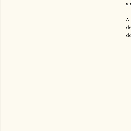
so
A 
de
de