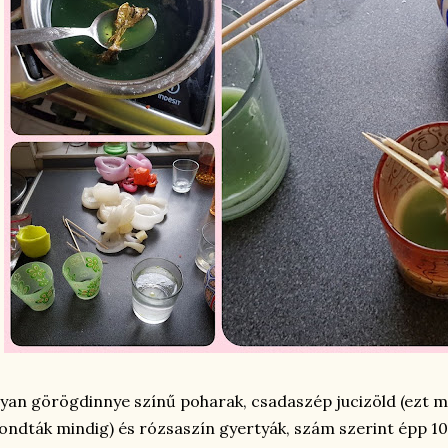
yan görögdinnye színű poharak, csadaszép jucizöld (ezt
ndták mindig) és rózsaszín gyertyák, szám szerint épp 10