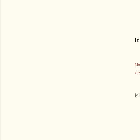
In
Me
Cí
M