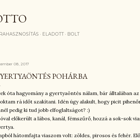
Ugrás a fő tartalomra
OTTO
RAHASZNOSÍTÁS
ELADOTT
BOLT
cember 08, 2017
YERTYAÖNTÉS POHÁRBA
ek óta hagyomány a gyertyaöntés nálam, bár álltalában az 
oktam rá időt szakítani. Idén úgy alakult, hogy picit pihe
nél pedig ki tud jobb elfoglaltságot? :)
óval előkerült a lábos, kanál, fémszűrő, hozzá a sok-sok vi
ertya.
apból hátomfajta viaszom volt: zöldes, pirosos és fehér. El