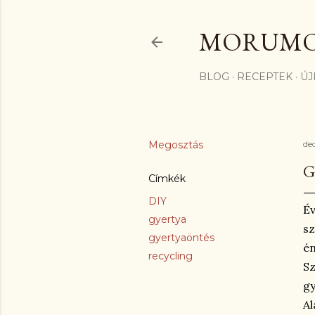
MORUM
BLOG
RECEPTEK
ÚJ
Megosztás
de
G
Címkék
DIY
Év
gyertya
sz
gyertyaöntés
én
recycling
Sz
gy
Al