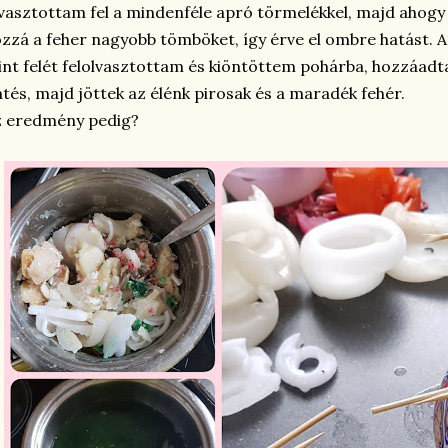
vasztottam fel a mindenféle apró törmelékkel, majd ahogy
zzá a feher nagyobb tömböket, így érve el ombre hatást. A
nt felét felolvasztottam és kiöntöttem pohárba, hozzáadt
tés, majd jöttek az élénk pirosak és a maradék fehér.
z eredmény pedig?