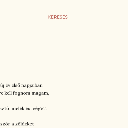
KERESÉS
új év első napjaiban
nőre kell fognom magam,
asztörmelék és leégett
őször a zöldeket