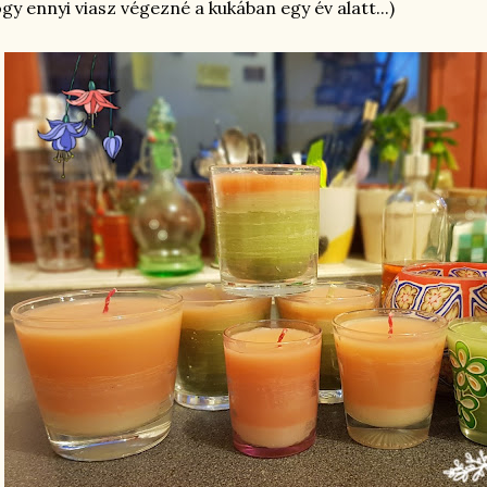
gy ennyi viasz végezné a kukában egy év alatt...)