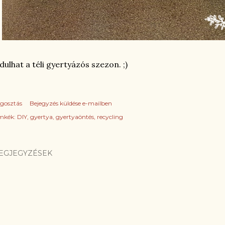
dulhat a téli gyertyázós szezon. ;)
gosztás
Bejegyzés küldése e-mailben
mkék:
DIY
gyertya
gyertyaöntés
recycling
EGJEGYZÉSEK