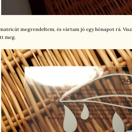
matricát megrendeltem, és vártam jó egy hónapot rá. Vi
tt meg.