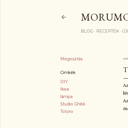
MORUM
BLOG
RECEPTEK
ÚJ
Megosztás
ok
T
Címkék
DIY
Az
Ikea
ki
lámpa
Az
Studio Ghibli
ma
Totoro