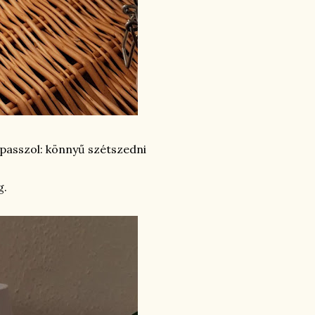
 passzol: könnyű szétszedni
g.