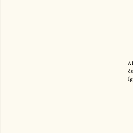
A 
és
Íg