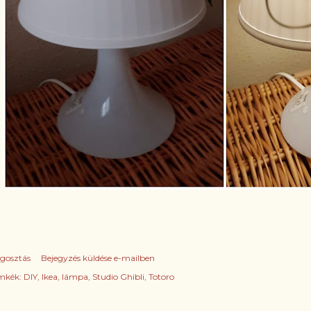
gosztás
Bejegyzés küldése e-mailben
mkék:
DIY
Ikea
lámpa
Studio Ghibli
Totoro