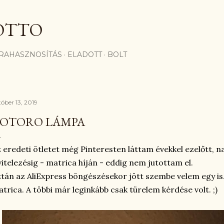
Ugrás a fő tartalomra
OTTO
RAHASZNOSÍTÁS
ELADOTT
BOLT
tóber 13, 2019
OTORO LÁMPA
 eredeti ötletet még Pinteresten láttam évekkel ezelőtt, n
vitelezésig - matrica híján - eddig nem jutottam el.
tán az AliExpress böngészésekor jött szembe velem egy is
trica. A többi már leginkább csak türelem kérdése volt. ;)