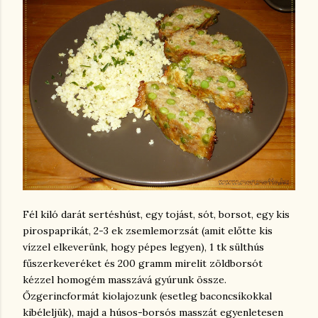
Fél kiló darát sertéshúst, egy tojást, sót, borsot, egy kis
pirospaprikát, 2-3 ek zsemlemorzsát (amit előtte kis
vízzel elkeverünk, hogy pépes legyen), 1 tk sülthús
fűszerkeveréket és 200 gramm mirelit zöldborsót
kézzel homogém masszává gyúrunk össze.
Őzgerincformát kiolajozunk (esetleg baconcsíkokkal
kibéleljük), majd a húsos-borsós masszát egyenletesen