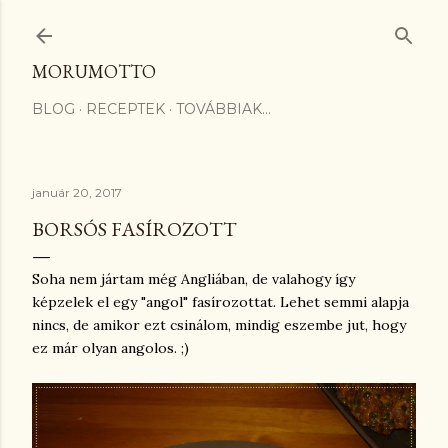
Ugrás a fő tartalomra
MORUMOTTO
BLOG
RECEPTEK
TOVÁBBIAK…
január 20, 2017
BORSÓS FASÍROZOTT
Soha nem jártam még Angliában, de valahogy így
képzelek el egy "angol" fasírozottat. Lehet semmi alapja
nincs, de amikor ezt csinálom, mindig eszembe jut, hogy
ez már olyan angolos. ;)