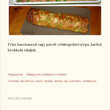
Friss kuszkusszal vagy párolt zöldségekkel (répa, karfiol,
brokkoli) tálaljuk.
Megosztás
Bejegyzés küldése e-mailben
Címkék:
darálthús
fasírt
recept
sertés
sós
sütőben
zöldborsó
MEGJEGYZÉSEK