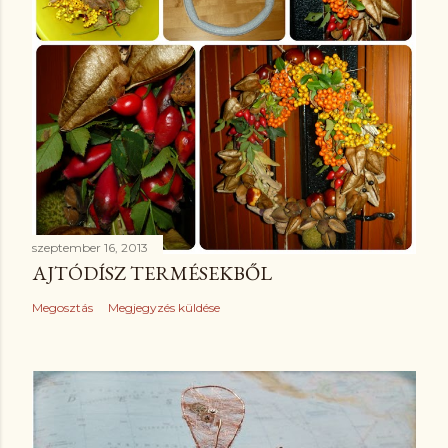
szeptember 16, 2013
AJTÓDÍSZ TERMÉSEKBŐL
Megosztás
Megjegyzés küldése