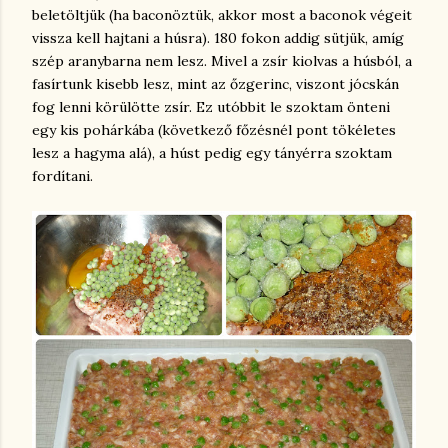
beletöltjük (ha baconöztük, akkor most a baconok végeit
vissza kell hajtani a húsra). 180 fokon addig sütjük, amíg
szép aranybarna nem lesz. Mivel a zsír kiolvas a húsból, a
fasírtunk kisebb lesz, mint az őzgerinc, viszont jócskán
fog lenni körülötte zsír. Ez utóbbit le szoktam önteni
egy kis pohárkába (következő főzésnél pont tökéletes
lesz a hagyma alá), a húst pedig egy tányérra szoktam
fordítani.