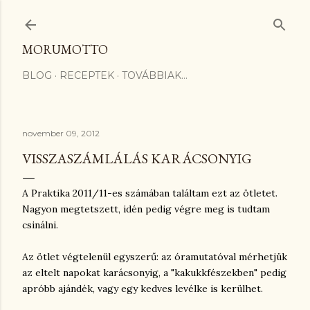
Ugrás a fő tartalomra
MORUMOTTO
BLOG
RECEPTEK
TOVÁBBIAK…
november 09, 2012
VISSZASZÁMLÁLÁS KARÁCSONYIG
A Praktika 2011/11-es számában találtam ezt az ötletet.
Nagyon megtetszett, idén pedig végre meg is tudtam
csinálni.
Az ötlet végtelenül egyszerű: az óramutatóval mérhetjük
az eltelt napokat karácsonyig, a "kakukkfészekben" pedig
apróbb ajándék, vagy egy kedves levélke is kerülhet.