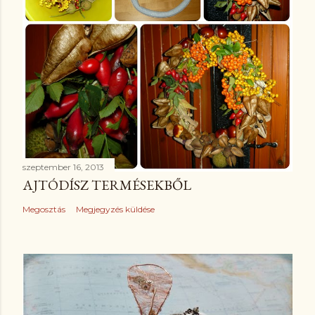
szeptember 16, 2013
AJTÓDÍSZ TERMÉSEKBŐL
Megosztás
Megjegyzés küldése