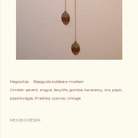
Megosztás
Bejegyzés küldése e-mailben
Címkék:
advent
angyal
fenyőfa
gomba
karácsony
óra
papír
papírkivágás
Praktika
szarvas
vintage
MEGJEGYZÉSEK