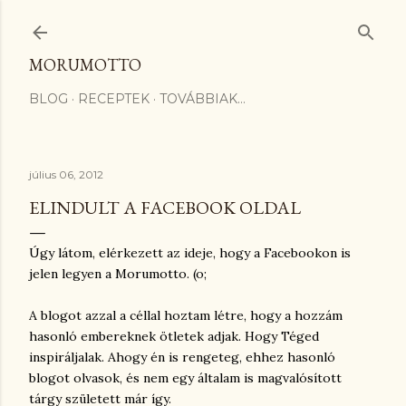
Ugrás a fő tartalomra
MORUMOTTO
BLOG
RECEPTEK
TOVÁBBIAK…
július 06, 2012
ELINDULT A FACEBOOK OLDAL
Úgy látom, elérkezett az ideje, hogy a Facebookon is
jelen legyen a Morumotto. (o;
A blogot azzal a céllal hoztam létre, hogy a hozzám
hasonló embereknek ötletek adjak. Hogy Téged
inspiráljalak. Ahogy én is rengeteg, ehhez hasonló
blogot olvasok, és nem egy általam is magvalósított
tárgy született már így.